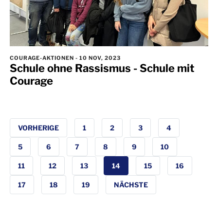
COURAGE-AKTIONEN
-
10 NOV, 2023
Schule ohne Rassismus - Schule mit
Courage
VORHERIGE
1
2
3
4
5
6
7
8
9
10
11
12
13
14
15
16
17
18
19
NÄCHSTE