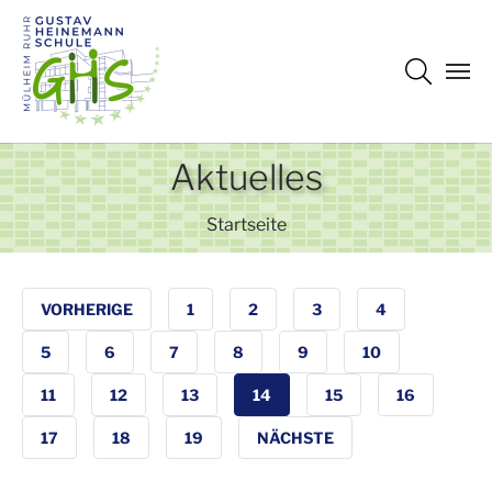
Zum Hauptinhalt springen
Aktuelles
Sie sind hier:
Startseite
VORHERIGE
1
2
3
4
5
6
7
8
9
10
11
12
13
14
15
16
17
18
19
NÄCHSTE