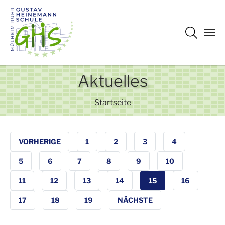
Zum Hauptinhalt springen
Aktuelles
Sie sind hier:
Startseite
VORHERIGE
1
2
3
4
5
6
7
8
9
10
11
12
13
14
15
16
17
18
19
NÄCHSTE