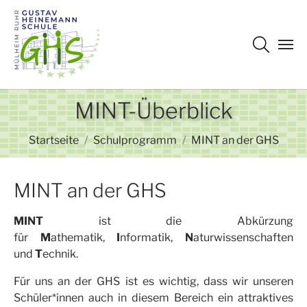
Zum Hauptinhalt springen
MINT-Überblick
Sie sind hier:
Startseite
Schulprogramm
MINT an der GHS
MINT an der GHS
MINT
ist die Abkürzung
für
M
athematik,
I
nformatik,
N
aturwissenschaften
und
T
echnik.
Für uns an der GHS ist es wichtig, dass wir unseren
Schüler*innen auch in diesem Bereich ein attraktives