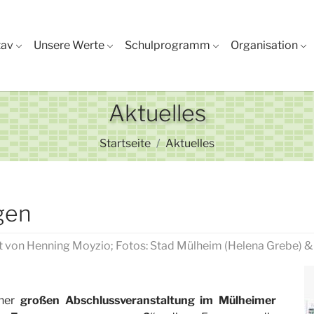
tav
Unsere Werte
Schulprogramm
Organisation
Aktuelles
Sie sind hier:
Startseite
Aktuelles
gen
lt von
Henning Moyzio; Fotos: Stad Mülheim (Helena Grebe) 
iner
großen Abschlussveranstaltung im Mülheimer