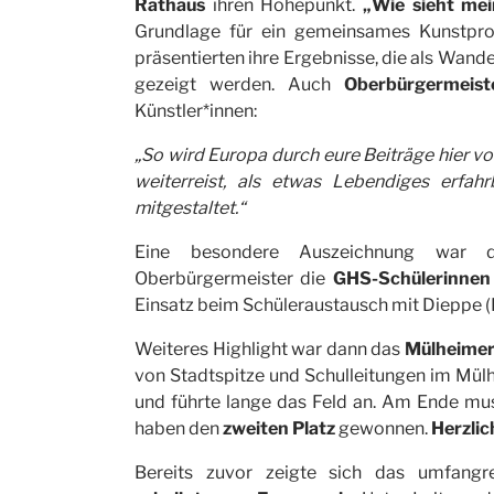
Rathaus
ihren Höhepunkt.
„Wie sieht me
Grundlage für ein gemeinsames Kunstpro
präsentierten ihre Ergebnisse, die als Wand
gezeigt werden. Auch
Oberbürgermeis
Künstler*innen:
„So wird Europa durch eure Beiträge hier vor
weiterreist, als etwas Lebendiges erfah
mitgestaltet.“
Eine besondere Auszeichnung war d
Oberbürgermeister die
GHS-Schülerinnen 
Einsatz beim Schüleraustausch mit Dieppe (F
Weiteres Highlight war dann das
Mülheimer
von Stadtspitze und Schulleitungen im Mül
und führte lange das Feld an. Am Ende musst
haben den
zweiten Platz
gewonnen.
Herzli
Bereits zuvor zeigte sich das umfang