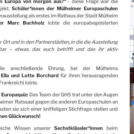
in Europa von morgen aus?“
- diese Frage war die
jekt.
Schüler*innen der Mülheimer Europaschulen
erausstellung als erstes im Rathaus der Stadt Mülheim
ter Marc Buchholz
lobte die europabegeisterten
 Ort und in den Partnerstädten, in die die Ausstellung
rbar – etwas, das euch betrifft und das ihr aktiv
ie anschließende Ehrung, bei der Mülheims
Ella und Lotte Borchard
für ihren herausragenden
rankreich) lobte.
 Europaquiz:
Das Team der GHS trat unter den Augen
heimer Ratssaal gegen die anderen Europaschulen an
en sie sich einer kniffeligen Stichfrage stellen und
chen Glückwunsch!
reiche Wissen unserer
Sechstklässler*innen
beim