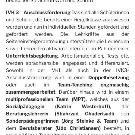
deutschen Sprache in Wort und Schrift)
IVK 3
=
Anschlussförderung
Das sind alle Schülerinnen
und Schüler, die bereits einer Regelklasse zugewiesen
wurden und nun in individuellen Stunden gefördert und
gefordert werden. Die Lehrkräfte aus der
Seiteneinsteigerbetreuung unterstützen die Lernenden
sowie Lehrenden aktiv im Unterricht im Rahmen einer
Unterrichtsbegleitung
. Arbeitsmaterialien, Tests etc.
werden sprachsensibel angepasst und differenziert.
Sowohl in der IVK1 als auch in der IVK3-
Anschlussförderung wird in einer
Doppelbesetzung
oder auch im
Team-Teaching engmaschig
zusammengearbeitet
. Darüber hinaus wird in einem
multiprofessionellen Team (MPT),
welches aus der
Sozialpädagogin (Katrin Westerhoff)
, der
Beratungslehrerin (Shahrzad Ghaderisadi
) den
Sonderpädagog*innen (Jörg Steinke & Team)
und
dem
Berufsberater (Udo Christiansen)
besteht, in