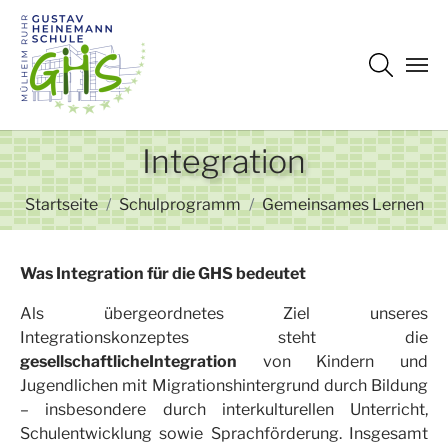
Zum Hauptinhalt springen
Integration
Sie sind hier:
Startseite
Schulprogramm
Gemeinsames Lernen
Was Integration für die GHS bedeutet
Als übergeordnetes Ziel unseres
Integrationskonzeptes steht die
gesellschaftliche
Integration
von Kindern und
Jugendlichen mit Migrationshintergrund durch Bildung
– insbesondere durch interkulturellen Unterricht,
Schulentwicklung sowie Sprachförderung. Insgesamt