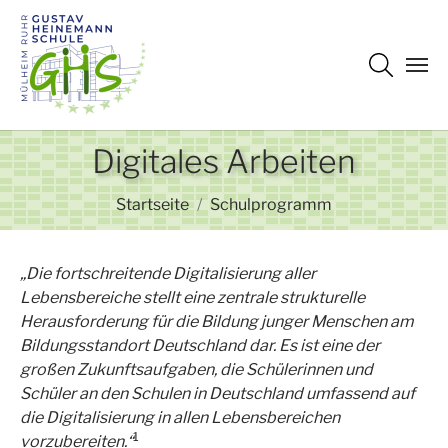
Zum Hauptinhalt springen
Digitales Arbeiten
Sie sind hier:
Startseite
Schulprogramm
„Die fortschreitende Digitalisierung aller
Lebensbereiche stellt eine zentrale strukturelle
Herausforderung für die Bildung junger Menschen am
Bildungsstandort Deutschland dar. Es ist eine der
großen Zukunftsaufgaben, die Schülerinnen und
Schüler an den Schulen in Deutschland umfassend auf
die Digitalisierung in allen Lebensbereichen
1
vorzubereiten.“