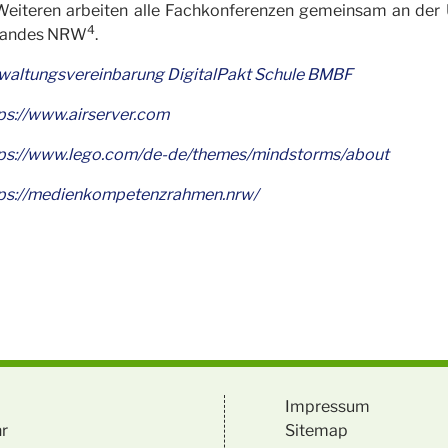
Weiteren arbeiten alle Fachkonferenzen gemeinsam an d
4
Landes NRW
.
waltungsvereinbarung DigitalPakt Schule BMBF
ps://www.airserver.com
ps://www.lego.com/de-de/themes/mindstorms/about
ps://medienkompetenzrahmen.nrw/
Impressum
hr
Sitemap