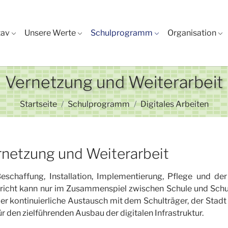
tav
Unsere Werte
Schulprogramm
Organisation
Vernetzung und Weiterarbeit
Sie sind hier:
Startseite
Schulprogramm
Digitales Arbeiten
rnetzung und Weiterarbeit
eschaffung, Installation, Implementierung, Pflege und de
richt kann nur im Zusammenspiel zwischen Schule und Schu
er kontinuierliche Austausch mit dem Schulträger, der Stadt 
für den zielführenden Ausbau der digitalen Infrastruktur.