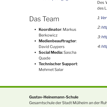
Des 
des 
Das Team
1:
Ver
2:
htt
Koordinator
: Markus
Berkowicz
3:
htt
Medienbeauftragter
:
4:
htt
David Cuypers
Social Media:
Sascha
Quade
Technischer Support
:
Mehmet Salar
Gustav-Heinemann-Schule
Gesamtschule der Stadt Mülheim an der Ru