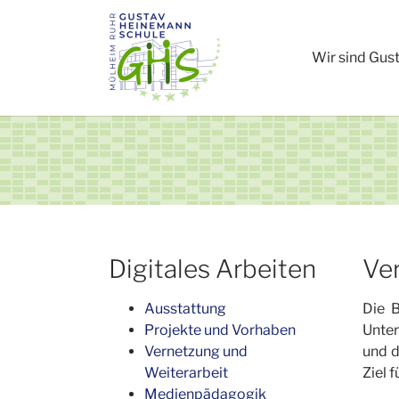
Zum Hauptinhalt springen
Wir sind Gus
Digitales Arbeiten
Ve
Ausstattung
Die B
Projekte und Vorhaben
Unter
Vernetzung und
und d
Weiterarbeit
Ziel 
Medienpädagogik