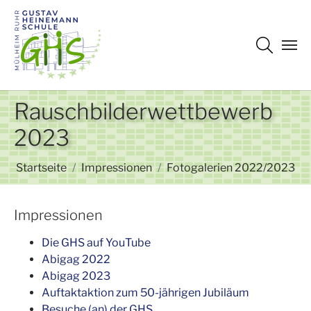
Zum Hauptinhalt springen
Rauschbilderwettbewerb
2023
Sie sind hier:
Startseite
Impressionen
Fotogalerien 2022/2023
Impressionen
Die GHS auf YouTube
Abigag 2022
Abigag 2023
Auftaktaktion zum 50-jährigen Jubiläum
Besuche (an) der GHS